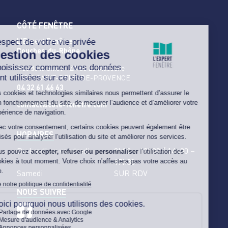
CÔTÉ FENÊTRE
L'Expert Fenêtre
Bouches-du-Rhône
Rue de la Silice - ZA de La Massane
13210 SAINT-REMY-DE-PROVENCE
04 32 61 46 63
contact@cote-fenetre.com
HORAIRES
Du lundi au vendredi
9h00 – 12h00 / 14h00 –
17h30
Samedi
SUR RDV
NOUS SUIVRE