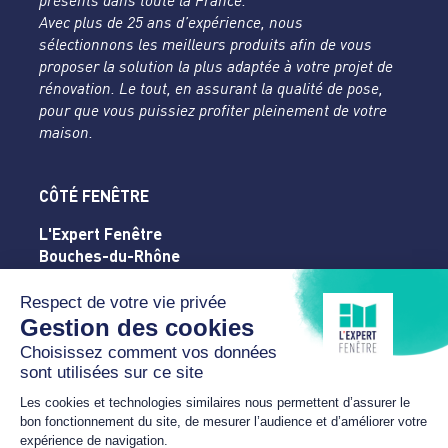
présents dans toute la France.
Avec plus de 25 ans d’expérience, nous
sélectionnons les meilleurs produits afin de vous
proposer la solution la plus adaptée à votre projet de
rénovation. Le tout, en assurant la qualité de pose,
pour que vous puissiez profiter pleinement de votre
maison.
CÔTÉ FENÊTRE
L'Expert Fenêtre
Bouches-du-Rhône
Rue de la Silice - ZA de La Massane
13210 SAINT-REMY-DE-PROVENCE
04 32 61 46 63
contact@cote-fenetre.com