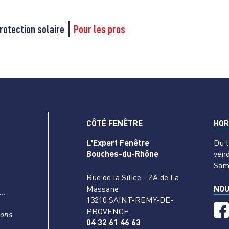
rotection solaire
Pour les pros
CÔTÉ FENÊTRE
HOR
L'Expert Fenêtre
Du l
Bouches-du-Rhône
vend
Sam
Rue de la Silice - ZA de La
Massane
NOU
s…
13210 SAINT-REMY-DE-
PROVENCE
nons
04 32 61 46 63