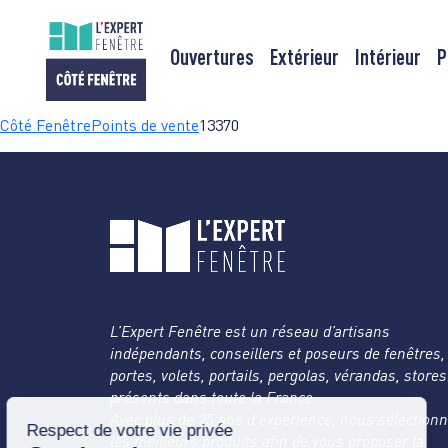
Ouvertures
Extérieur
Intérieur
P
Passer
Côté Fenêtre
Points de vente
13370
au
contenu
L’Expert Fenêtre est un réseau d’artisans
indépendants, conseillers et poseurs de fenêtres,
portes, volets, portails, pergolas, vérandas, store
présents dans toute la France.
Avec plus de 25 ans d’expérience, nous sélection
les meilleurs produits afin de vous proposer la