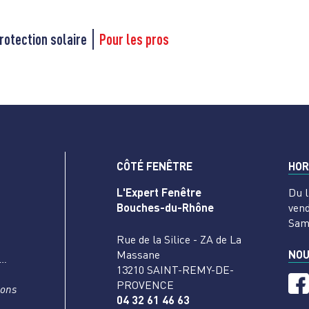
rotection solaire
Pour les pros
CÔTÉ FENÊTRE
HOR
L'Expert Fenêtre
Du l
Bouches-du-Rhône
vend
Sam
Rue de la Silice - ZA de La
Massane
NOU
s…
13210 SAINT-REMY-DE-
PROVENCE
nons
04 32 61 46 63