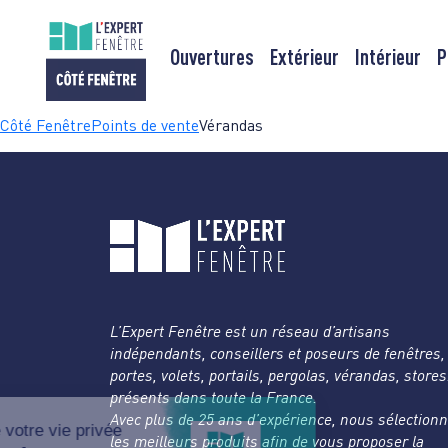
Ouvertures
Extérieur
Intérieur
P
Passer
Côté Fenêtre
Points de vente
Vérandas
au
contenu
L’Expert Fenêtre est un réseau d’artisans
indépendants, conseillers et poseurs de fenêtres,
portes, volets, portails, pergolas, vérandas, store
présents dans toute la France.
Avec plus de 25 ans d’expérience, nous sélection
les meilleurs produits afin de vous proposer la