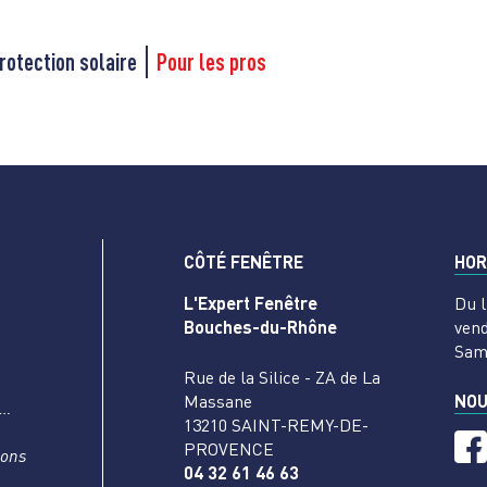
rotection solaire
Pour les pros
CÔTÉ FENÊTRE
HOR
L'Expert Fenêtre
Du l
Bouches-du-Rhône
vend
Sam
Rue de la Silice - ZA de La
Massane
NOU
s…
13210 SAINT-REMY-DE-
PROVENCE
nons
04 32 61 46 63