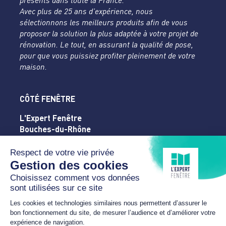
présents dans toute la France.
Avec plus de 25 ans d’expérience, nous
sélectionnons les meilleurs produits afin de vous
proposer la solution la plus adaptée à votre projet de
rénovation. Le tout, en assurant la qualité de pose,
pour que vous puissiez profiter pleinement de votre
maison.
CÔTÉ FENÊTRE
L'Expert Fenêtre
Bouches-du-Rhône
Rue de la Silice - ZA de La Massane
13210 SAINT-REMY-DE-PROVENCE
04 32 61 46 63
contact@cote-fenetre.com